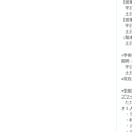
【授
平日
土日
【授
平日
土日
（期
土日
○学
期間
平日
土日
※現
※
学術
プワ
ただ
き１
・ラ
・科
・グ
・グ