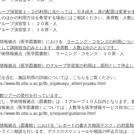
ループ演習室１・２の利用に当たっては，引き続き，席の配置は変更せ
このほかの利用方法を希望する場合にはご相談ください。座席数・人数
ループ演習室１： ２０席・人
ループ演習室２： １８席・人
術情報拠点（医学図書館）における、
ラーニング・コモンズの利用につい
として講師担当のみとします。座席数・人数は次のとおりです。
術情報拠点（医学図書館） ラーニング・コモンズ： １０席・人
情報拠点（医学図書館）のグループ学習室の利用は，原則として停止し
を含む，施設利用の詳細については，こちらをご覧ください。
://www.lib.oita-u.ac.jp/lib_s/gakusyu_shien/yoyaku.html
館ツアーの受付を行っています。
し，学術情報拠点（図書館）は，１グループ１０人以内となります。参
情報拠点（医学図書館）については，人数等を医学情報サービス担当に
://www.lib.oita-u.ac.jp/lib_s/request/guidance.html
情報拠点（図書館）における「レポートの書き方相談デスク」の対面相
ライン相談も行います。デスクのスケジュールや相談の申込方法は，