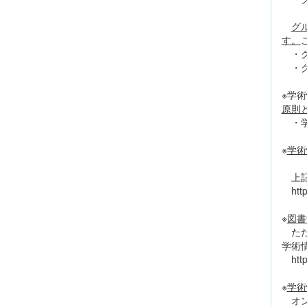
グ
す。
・グ
・グ
※学
原則
・学
※
学術
上記
https
※
図書
ただ
学術
https
※
学術
オン