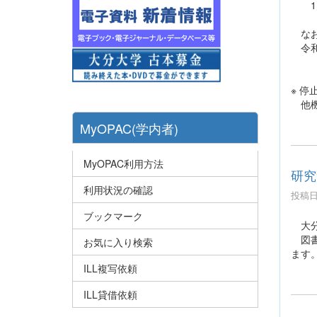
1月2
なお
令和４
令
※ 
他機
MyOPAC(学内者)
MyOPAC利用方法
研究
利用状況の確認
投稿日時
ブックマーク
大分
図書
お気に入り検索
ます
ILL複写依頼
ILL貸借依頼