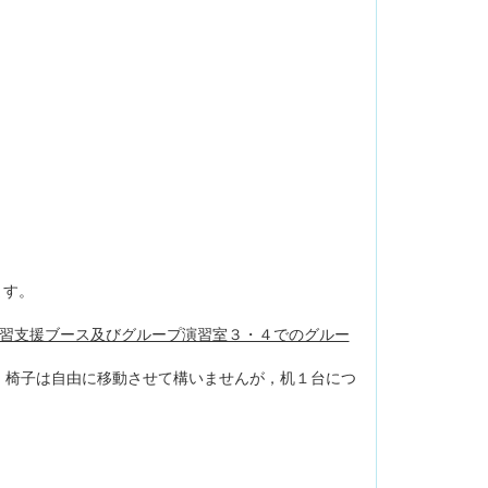
ます。
習支援ブース及びグループ演習室３・４でのグルー
椅子は自由に移動させて構いませんが，机１台につ