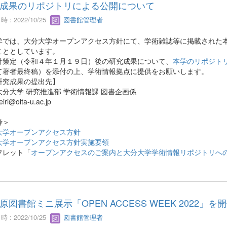
成果のリポジトリによる公開について
 : 2022/10/25
図書館管理者
では、大分大学オープンアクセス方針にて、学術雑誌等に掲載された本
こととしています。
策定（令和４年１月１９日）後の研究成果について、
本学のリポジト
て著者最終稿）を添付の上、学術情報拠点に提供をお願いします。
究成果の提出先】
大学 研究推進部 学術情報課 図書企画係
i@oita-u.ac.jp
考＞
大学オープンアクセス方針
大学オープンアクセス方針実施要領
フレット「
オープンアクセスのご案内と大分大学学術情報リポジトリへ
原図書館ミニ展示「OPEN ACCESS WEEK 2022」を
 : 2022/10/25
図書館管理者