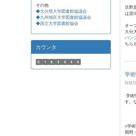
その他
旦野原
◆大分県大学図書館協議会
は貸
◆九州地区大学図書館協議会
◆国立大学図書館協会
オー
大分
パン
ちら
カウンタ
2
1
8
3
0
4
8
学術
投稿日時
学術
す。
○学
期間