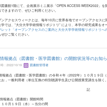
図書館1階にて、企画展示ミニ展示「OPEN ACCESS WEEK202
出できますので、ぜひご利用ください。
プンアクセスウィークとは、毎年10月に世界各地でオープンアクセスに
大学では、”大分大学学術情報リポジトリ” により、本学の研究成果を
フレット「オープンアクセスのご案内と大分大学学術情報リポジトリへ
もぜひご覧ください。
情報拠点（図書館・医学図書館）の開館状況等のお知
 : 2022/10/19
図書館管理者
情報拠点（図書館・医学図書館）の令和４年（2022年）１０月１９日
なお，一般利用者（単位互換の特別聴講学生及び公開授業受講生を除く
記
術情報拠点（図書館）開館時間
：１０月１９日（水）～当分の間