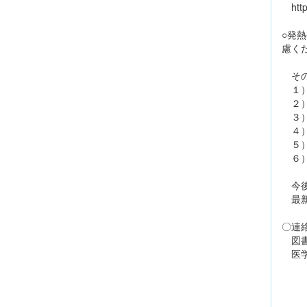
https
○発
慮く
その
１）
２）
３）
４）
５）
６）
今後
最新
〇連
図書館 
医学図書