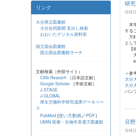
研究
リンク
投稿日時
大分県立図書館
本学
大分合同新聞 見出し検索
する
おおいたデジタル資料室
方針
とし
国立国会図書館
【研
国立国会図書館サーチ
大分
seir
文献検索（外部サイト）
＜参
CiNii Researh
［日本語文献］
大分
Google Scholar
［学術文献］
大分
J-STAGE
パン
J-GLOBAL
厚生労働科学研究成果データベー
ス
[
使い方動画
／
PDF
］
PubMed
旦野
UMIN 医療・生物学系電子図書館
投稿日時