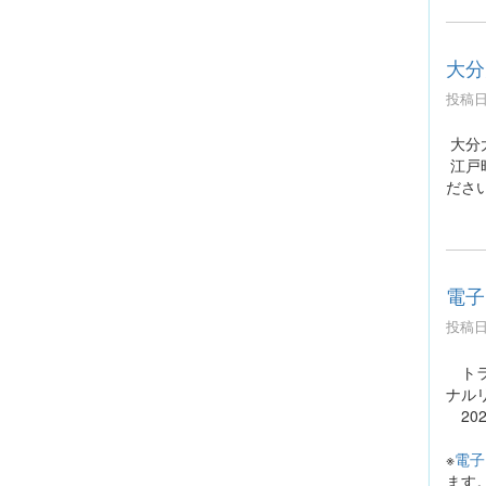
大分
投稿日時
大分
江戸
ださ
電子
投稿日時
トラ
ナル
20
※
電子
ます