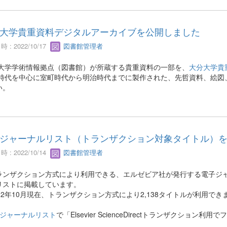
大学貴重資料デジタルアーカイブを公開しました
 : 2022/10/17
図書館管理者
大学学術情報拠点（図書館）が所蔵する貴重資料の一部を、
大分大学貴
時代を中心に室町時代から明治時代までに製作された、先哲資料、絵図、
い。
ジャーナルリスト（トランザクション対象タイトル）
 : 2022/10/14
図書館管理者
ンザクション方式により利用できる、エルゼビア社が発行する電子ジャーナル（
リストに掲載しています。
22年10月現在、トランザクション方式により2,138タイトルが利用でき
ジャーナルリスト
で「Elsevier ScienceDirectトランザクシ
。