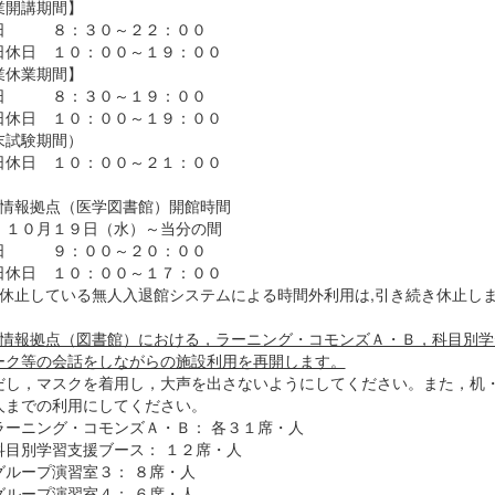
業開講期間】
 ８：３０～２２：００
休日 １０：００～１９：００
業休業期間】
 ８：３０～１９：００
休日 １０：００～１９：００
末試験期間）
休日 １０：００～２１：００
術情報拠点（医学図書館）開館時間
：１０月１９日（水）～当分の間
 ９：００～２０：００
休日 １０：００～１７：００
在休止している無人入退館システムによる時間外利用は,引き続き休止し
情報拠点（図書館）における，ラーニング・コモンズＡ・Ｂ，科目別学
ーク等の会話をしながらの施設利用を再開します。
し，マスクを着用し，大声を出さないようにしてください。また，机・
人までの利用にしてください。
ーニング・コモンズＡ・Ｂ： 各３１席・人
目別学習支援ブース： １２席・人
ループ演習室３： ８席・人
ループ演習室４： ６席・人