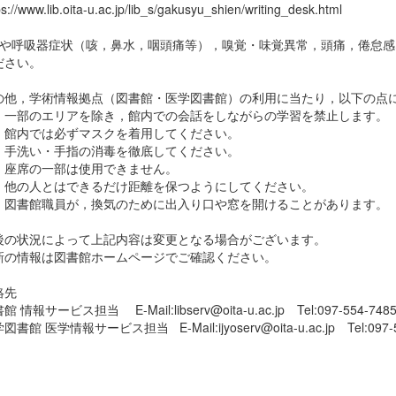
://www.lib.oita-u.ac.jp/lib_s/gakusyu_shien/writing_desk.html
熱や呼吸器症状（咳，鼻水，咽頭痛等），嗅覚・味覚異常，頭痛，倦怠
ださい。
他，学術情報拠点（図書館・医学図書館）の利用に当たり，以下の点
一部のエリアを除き，館内での会話をしながらの学習を禁止します。
館内では必ずマスクを着用してください。
手洗い・手指の消毒を徹底してください。
座席の一部は使用できません。
他の人とはできるだけ距離を保つようにしてください。
図書館職員が，換気のために出入り口や窓を開けることがあります。
の状況によって上記内容は変更となる場合がございます。
の情報は図書館ホームページでご確認ください。
絡先
情報サービス担当 E-Mail:libserv@oita-u.ac.jp Tel:097-554-748
館 医学情報サービス担当 E-Mail:ijyoserv@oita-u.ac.jp Tel:097-5