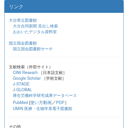
リンク
大分県立図書館
大分合同新聞 見出し検索
おおいたデジタル資料室
国立国会図書館
国立国会図書館サーチ
文献検索（外部サイト）
CiNii Researh
［日本語文献］
Google Scholar
［学術文献］
J-STAGE
J-GLOBAL
厚生労働科学研究成果データベース
[
使い方動画
／
PDF
］
PubMed
UMIN 医療・生物学系電子図書館
その他