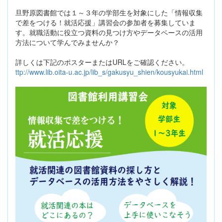
旦野原図書館では１～３年の学部生を対象にした「情報収集
で差をつける！就活応援」講習会の参加者を募集していま
す。就職活動に役立つ資料の見つけ方やデータベースの活用
方法について学んでみませんか？
詳しくは下記のポスターまたはURLをご確認ください。
ttp://www.lib.oita-u.ac.jp/lib_s/gakusyu_shien/kousyukai.html