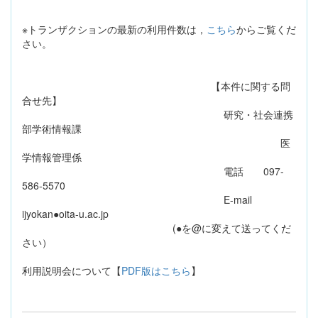
※トランザクションの最新の利用件数は，
こちら
からご覧くだ
さい。
【本件に関する問
合せ先】
研究・社会連携
部学術情報課
医
学情報管理係
電話 097-
586-5570
E-mail
ijyokan●oita-u.ac.jp
(●を@に変えて送ってくだ
さい）
利用説明会について【
PDF版はこちら
】