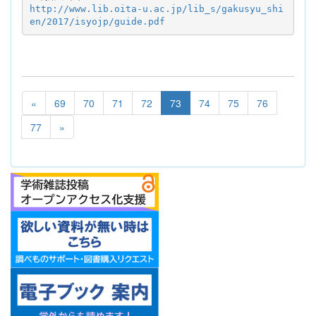
http://www.lib.oita-u.ac.jp/lib_s/gakusyu_shi
en/2017/isyojp/guide.pdf
«
69
70
71
72
73
74
75
76
77
»