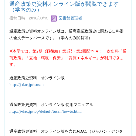
通産政策史資料オンライン版が閲覧できます
（学内のみ）
投稿日時 : 2018/03/13
図書館管理者
通産政策史資料オンライン版は、通商産業政策史に関わる史料群
の全文データベースです。（学内のみ閲覧可）
※本学では、第2期（戦後編）第1部・第2回配本 Ａ：一次史料「通
商政策」「立地・環境・保安」「資源エネルギー」が利用できま
す。
通産政策史資料 オンライン版
http://j-dac.jp/tsusan
通産政策史資料 オンライン版 使用マニュアル
http://j-dac.jp/top/default/tusan/howto.html
通産政策史資料 オンライン版を含むJ-DAC（ジャパン・デジタ