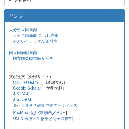
リンク
大分県立図書館
大分合同新聞 見出し検索
おおいたデジタル資料室
国立国会図書館
国立国会図書館サーチ
文献検索（外部サイト）
CiNii Researh
［日本語文献］
Google Scholar
［学術文献］
J-STAGE
J-GLOBAL
厚生労働科学研究成果データベース
[
使い方動画
／
PDF
］
PubMed
UMIN 医療・生物学系電子図書館