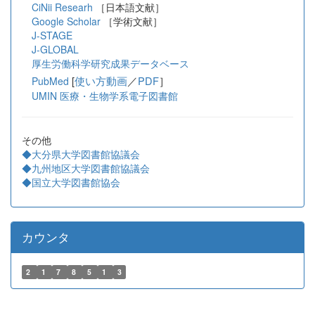
CiNii Researh
［日本語文献］
Google Scholar
［学術文献］
J-STAGE
J-GLOBAL
厚生労働科学研究成果データベース
[
使い方動画
／
PDF
］
PubMed
UMIN 医療・生物学系電子図書館
その他
◆大分県大学図書館協議会
◆九州地区大学図書館協議会
◆国立大学図書館協会
カウンタ
2
1
7
8
5
1
3