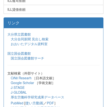
ILL複写依頼
ILL貸借依頼
リンク
大分県立図書館
大分合同新聞 見出し検索
おおいたデジタル資料室
国立国会図書館
国立国会図書館サーチ
文献検索（外部サイト）
CiNii Researh
［日本語文献］
Google Scholar
［学術文献］
J-STAGE
J-GLOBAL
厚生労働科学研究成果データベース
[
使い方動画
／
PDF
］
PubMed