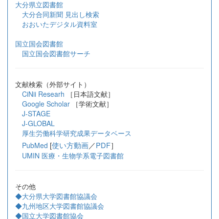
大分県立図書館
大分合同新聞 見出し検索
おおいたデジタル資料室
国立国会図書館
国立国会図書館サーチ
文献検索（外部サイト）
CiNii Researh
［日本語文献］
Google Scholar
［学術文献］
J-STAGE
J-GLOBAL
厚生労働科学研究成果データベース
[
使い方動画
／
PDF
］
PubMed
UMIN 医療・生物学系電子図書館
その他
◆大分県大学図書館協議会
◆九州地区大学図書館協議会
◆国立大学図書館協会