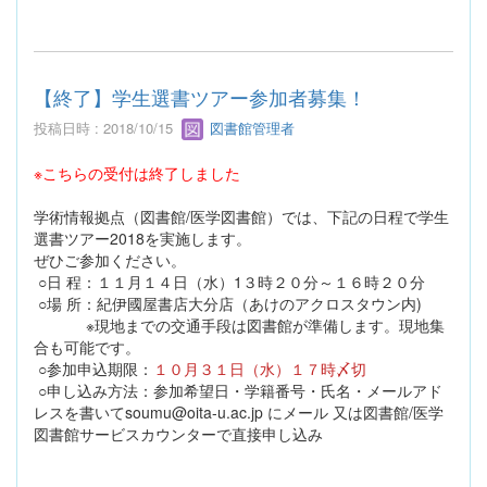
【終了】学生選書ツアー参加者募集！
投稿日時 : 2018/10/15
図書館管理者
※こちらの受付は終了しました
学術情報拠点（図書館/医学図書館）では、下記の日程で学生
選書ツアー2018を実施します。
ぜひご参加ください。
○日 程：１１月１４日（水）1３時２０分～１６時２０分
○場 所：紀伊國屋書店大分店（あけのアクロスタウン内)
※現地までの交通手段は図書館が準備します。現地集
合も可能です。
○参加申込期限：
１０月３１日（水）１７時〆切
○申し込み方法：参加希望日・学籍番号・氏名・メールアド
レスを書いてsoumu@oita-u.ac.jp にメール 又は図書館/医学
図書館サービスカウンターで直接申し込み