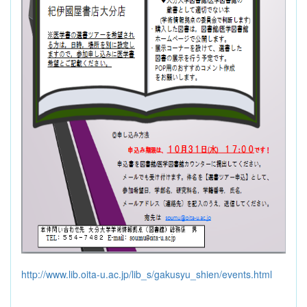
http://www.lib.oita-u.ac.jp/lib_s/gakusyu_shien/events.html