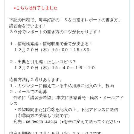
※こちらは終了しました
下記の日程で、毎年好評の「Ｓを目指すレポートの書き方」
講習会を行います！
３０分でレポートの書き方のコツがわかります！
１．情報検索編：情報収集で全てが決まる！
１２月２０日（木）１5：0０～１5：3０
２．出典と引用編：正しいコピペ？
１２月２０日（木）１5：４０～１６：１０
応募方法は２通りあります。
１．カウンターに備えている申込用紙に記入の上、投函
２．メールでの応募
件名に「講習会希望」,本文に学籍番号・氏名・メールアド
レス
・希望時間または①②を記入の上、下記アドレスに送信
（①②両方の受講も可能です）
宛先：seiri●oita-u.ac.jp（●を＠に変えて送ってください）
申込み期限は１２月１９日（水）１７：００です。