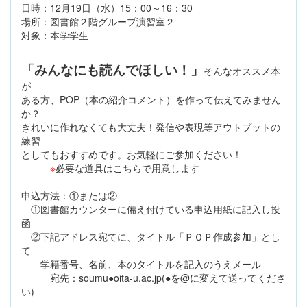
日時：12月19日（水）15：00～16：30
場所：図書館２階グループ演習室２
対象：本学学生
「みんなにも読んでほしい！」
そんなオススメ本
が
ある方、POP（本の紹介コメント）を作って伝えてみません
か？
きれいに作れなくても大丈夫！発信や表現等アウトプットの
練習
としてもおすすめです。お気軽にご参加ください！
※
必要な道具はこちらで用意します
申込方法：①または②
①図書館カウンターに備え付けている申込用紙に記入し投
函
②下記アドレス宛てに、タイトル「ＰＯＰ作成参加」とし
て
学籍番号、名前、本のタイトルを記入のうえメール
宛先：soumu●oita-u.ac.jp(●を@に変えて送ってくださ
い)