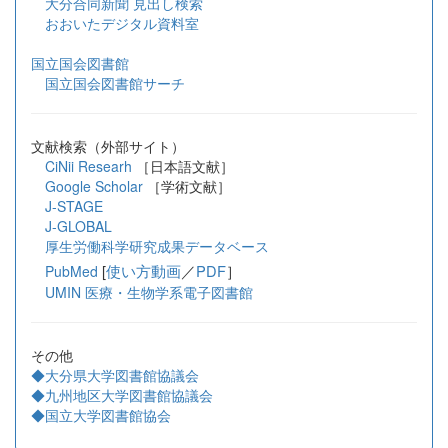
大分合同新聞 見出し検索
おおいたデジタル資料室
国立国会図書館
国立国会図書館サーチ
文献検索（外部サイト）
CiNii Researh
［日本語文献］
Google Scholar
［学術文献］
J-STAGE
J-GLOBAL
厚生労働科学研究成果データベース
[
使い方動画
／
PDF
］
PubMed
UMIN 医療・生物学系電子図書館
その他
◆大分県大学図書館協議会
◆九州地区大学図書館協議会
◆国立大学図書館協会