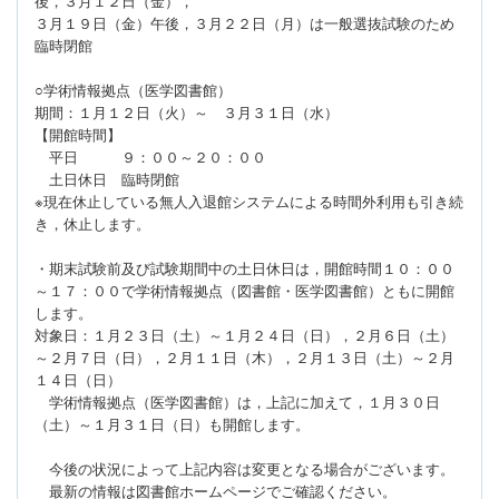
後，３月１２日（金），
３月１９日（金）午後，３月２２日（月）は一般選抜試験のため
臨時閉館
○学術情報拠点（医学図書館）
期間：１月１２日（火）～ ３月３１日（水）
【開館時間】
平日 ９：００～２０：００
土日休日 臨時閉館
※現在休止している無人入退館システムによる時間外利用も引き続
き，休止します。
・期末試験前及び試験期間中の土日休日は，開館時間１０：００
～１７：００で学術情報拠点（図書館・医学図書館）ともに開館
します。
対象日：１月２３日（土）～１月２４日（日），２月６日（土）
～２月７日（日），２月１１日（木），２月１３日（土）～２月
１４日（日）
学術情報拠点（医学図書館）は，上記に加えて，１月３０日
（土）～１月３１日（日）も開館します。
今後の状況によって上記内容は変更となる場合がございます。
最新の情報は図書館ホームページでご確認ください。