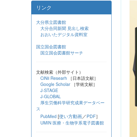
リンク
大分県立図書館
大分合同新聞 見出し検索
おおいたデジタル資料室
国立国会図書館
国立国会図書館サーチ
文献検索（外部サイト）
CiNii Researh
［日本語文献］
Google Scholar
［学術文献］
J-STAGE
J-GLOBAL
厚生労働科学研究成果データベー
ス
[
使い方動画
／
PDF
］
PubMed
UMIN 医療・生物学系電子図書館