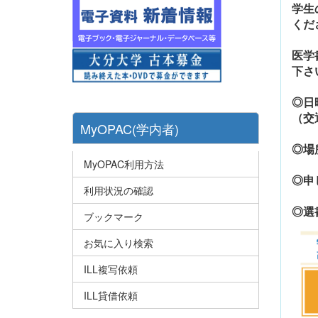
学生
くだ
医学
下さ
◎日
（交
MyOPAC(学内者)
◎場
MyOPAC利用方法
◎申
利用状況の確認
◎選
ブックマーク
お気に入り検索
ILL複写依頼
ILL貸借依頼