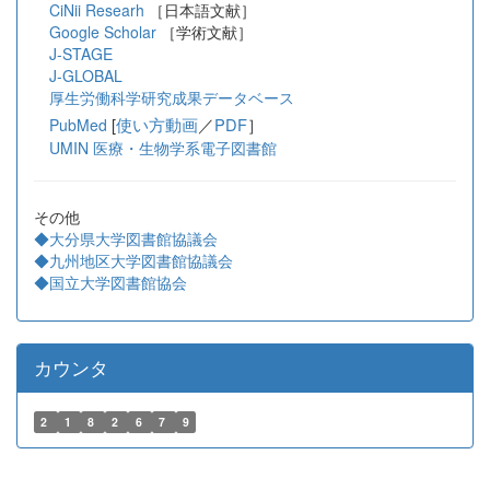
CiNii Researh
［日本語文献］
Google Scholar
［学術文献］
J-STAGE
J-GLOBAL
厚生労働科学研究成果データベース
[
使い方動画
／
PDF
］
PubMed
UMIN 医療・生物学系電子図書館
その他
◆大分県大学図書館協議会
◆九州地区大学図書館協議会
◆国立大学図書館協会
カウンタ
2
1
8
2
6
7
9