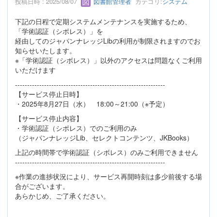
投稿日時 : 2025/08/07
図書館管理者
カテゴリ:
システム
下記の日程で定期システムメンテナンスを実施するため、
「学術認証（シボレス）」を
経由してのジャパンナレッジLibの利用が制限されますのでお
知らせいたします。
※「学術認証（シボレス）」以外のアクセスは問題なくご利用
いただけます
--------------------------------------------------------------
【サービス停止日時】
・2025年8月27日（水） 18:00～21:00（※予定）
【サービス停止内容】
・学術認証（シボレス）でのご利用のみ
（ジャパンナレッジLib、セレクトコンテンツ、JKBooks）
上記の時間帯で学術認証（シボレス）のみご利用できません
--------------------------------------------------------------
※作業の進捗状況により、サービス再開時刻は多少前後する場
合がございます。
あらかじめ、ご了承ください。