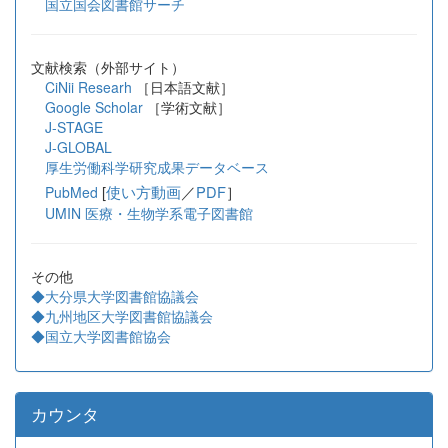
国立国会図書館サーチ
文献検索（外部サイト）
CiNii Researh
［日本語文献］
Google Scholar
［学術文献］
J-STAGE
J-GLOBAL
厚生労働科学研究成果データベース
[
使い方動画
／
PDF
］
PubMed
UMIN 医療・生物学系電子図書館
その他
◆大分県大学図書館協議会
◆九州地区大学図書館協議会
◆国立大学図書館協会
カウンタ