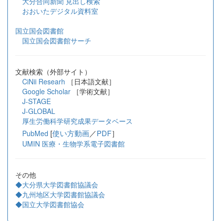
大分合同新聞 見出し検索
おおいたデジタル資料室
国立国会図書館
国立国会図書館サーチ
文献検索（外部サイト）
CiNii Researh
［日本語文献］
Google Scholar
［学術文献］
J-STAGE
J-GLOBAL
厚生労働科学研究成果データベース
[
使い方動画
／
PDF
］
PubMed
UMIN 医療・生物学系電子図書館
その他
◆大分県大学図書館協議会
◆九州地区大学図書館協議会
◆国立大学図書館協会