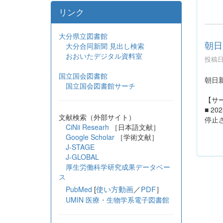
リンク
大分県立図書館
朝日
大分合同新聞 見出し検索
おおいたデジタル資料室
投稿日時
国立国会図書館
朝日
国立国会図書館サーチ
【サ
■ 20
文献検索（外部サイト）
停止
CiNii Researh
［日本語文献］
Google Scholar
［学術文献］
J-STAGE
J-GLOBAL
厚生労働科学研究成果データベー
ス
[
使い方動画
／
PDF
］
PubMed
UMIN 医療・生物学系電子図書館