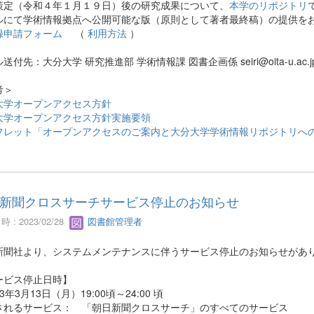
策定（令和４年１月１９日）後の研究成果について、
本学のリポジトリ
ルにて学術情報拠点へ公開可能な版（原則として著者最終稿）の提供を
録申請フォーム
（
利用方法
）
送付先：大分大学 研究推進部 学術情報課 図書企画係 seiri@oita-u.ac.j
考＞
大学オープンアクセス方針
大学オープンアクセス方針実施要領
フレット「オープンアクセスのご案内と大分大学学術情報リポジトリへ
新聞クロスサーチサービス停止のお知らせ
 : 2023/02/28
図書館管理者
新聞社より、システムメンテナンスに伴うサービス停止のお知らせがあ
ービス停止日時】
23年3月13日（月）19:00頃～24:00 頃
されるサービス： 「朝日新聞クロスサーチ」のすべてのサービス