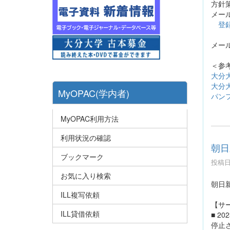
方針
メー
登
メール
＜参
大分
大分
MyOPAC(学内者)
パン
MyOPAC利用方法
利用状況の確認
朝日
ブックマーク
投稿日時
お気に入り検索
朝日
ILL複写依頼
【サ
ILL貸借依頼
■ 20
停止