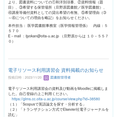
より、図書資料についての①和洋別項番、②資料情報（題
目）、③希望する保管場所（旦野原図書館／医学図書館）、
④講座等備付資料としての貸出希望の有無、⑤希望理由（➂
～④についての理由を略記）をお知らせください。
本件担当： 医学図書館事務室（医学情報管理係） 内線：５
５７０
E－mail ：ijyokan@oita-u.ac.jp （旦野原からは １０－５５７
０）
電子リソース利用講習会 資料掲載のお知らせ
投稿日時 : 2023/11/20
図書館管理者
電子リソース利用講習会の資料及び動画をMoodleに掲載しま
した。自己登録の上ご利用ください。
https://glms.cc.oita-u.ac.jp/course/view.php?id=38580
（１）「Scopusで英語論文を探す・分析する」
（２）「トランザクション方式でElsevier社電子ジャーナルを
読む」