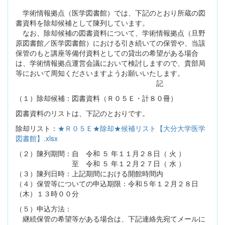
学術情報拠点（医学図書館）では、下記のとおり所蔵の図
書資料を除却候補として陳列しています。
なお、除却候補の図書資料について、学術情報拠点（旦野
原図書館／医学図書館）における引き続いての保管や、当該
保管のもと講座等備付資料としての貸出の希望がある場合
は、学術情報拠点運営会議において検討しますので、貴部局
等において周知くださいますようお願いいたします。
記
（１）除却候補：図書資料（Ｒ０５Ｅ・計８０冊）
図書資料のリストは、下記のとおりです。
除却リスト：
★Ｒ０５Ｅ★除却★候補リスト【大分大学医学
図書館】.xlsx
（２）陳列期間：自 令和 ５ 年１１月２８日（ 火 ）
至 令和 ５ 年１２月２７日（ 水 ）
（３）陳列日時：上記期間における開館時間内
（４）保管等についての申込期限：令和５年１２月２８日
（木）１３時００分
（５）申込方法：
継続保管の希望等がある場合は、下記連絡先宛てメールに