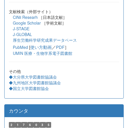
文献検索（外部サイト）
CiNii Researh
［日本語文献］
Google Scholar
［学術文献］
J-STAGE
J-GLOBAL
厚生労働科学研究成果データベース
[
使い方動画
／
PDF
］
PubMed
UMIN 医療・生物学系電子図書館
その他
◆大分県大学図書館協議会
◆九州地区大学図書館協議会
◆国立大学図書館協会
カウンタ
2
1
7
6
0
3
5