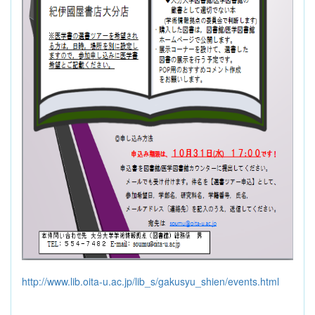
http://www.lib.oita-u.ac.jp/lib_s/gakusyu_shien/events.html