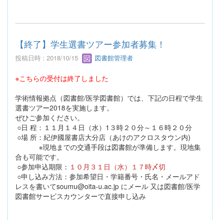
【終了】学生選書ツアー参加者募集！
投稿日時 : 2018/10/15
図書館管理者
※こちらの受付は終了しました
学術情報拠点（図書館/医学図書館）では、下記の日程で学生
選書ツアー2018を実施します。
ぜひご参加ください。
○日 程：１１月１４日（水）1３時２０分～１６時２０分
○場 所：紀伊國屋書店大分店（あけのアクロスタウン内)
※現地までの交通手段は図書館が準備します。現地集
合も可能です。
○参加申込期限：
１０月３１日（水）１７時〆切
○申し込み方法：参加希望日・学籍番号・氏名・メールアド
レスを書いてsoumu@oita-u.ac.jp にメール 又は図書館/医学
図書館サービスカウンターで直接申し込み