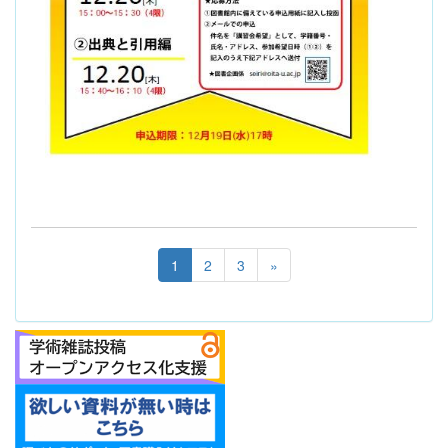
1
2
3
»