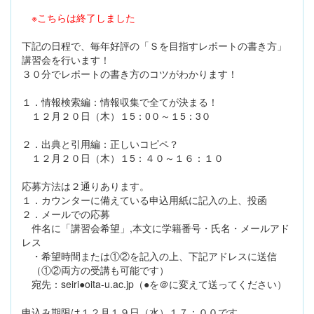
※こちらは終了しました
下記の日程で、毎年好評の「Ｓを目指すレポートの書き方」
講習会を行います！
３０分でレポートの書き方のコツがわかります！
１．情報検索編：情報収集で全てが決まる！
１２月２０日（木）１5：0０～１5：3０
２．出典と引用編：正しいコピペ？
１２月２０日（木）１5：４０～１６：１０
応募方法は２通りあります。
１．カウンターに備えている申込用紙に記入の上、投函
２．メールでの応募
件名に「講習会希望」,本文に学籍番号・氏名・メールアド
レス
・希望時間または①②を記入の上、下記アドレスに送信
（①②両方の受講も可能です）
宛先：seiri●oita-u.ac.jp（●を＠に変えて送ってください）
申込み期限は１２月１９日（水）１７：００です。