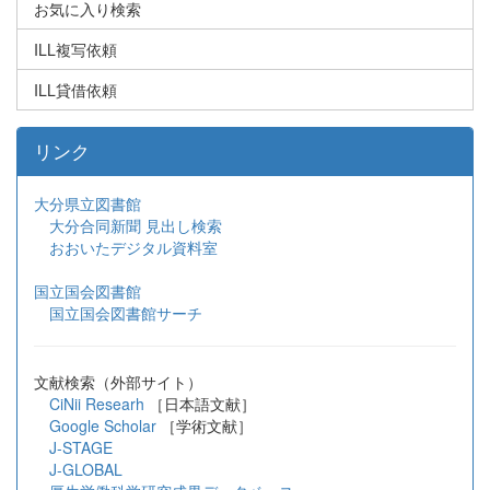
お気に入り検索
ILL複写依頼
ILL貸借依頼
リンク
大分県立図書館
大分合同新聞 見出し検索
おおいたデジタル資料室
国立国会図書館
国立国会図書館サーチ
文献検索（外部サイト）
CiNii Researh
［日本語文献］
Google Scholar
［学術文献］
J-STAGE
J-GLOBAL