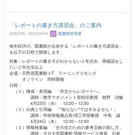
「レポートの書き方講習会」のご案内
投稿日時 : 2025/04/02
図書館管理者
毎年好評の、図書館が企画する「レポートの書き方講習会」
を以下の日程で開催します。
対象：レポートの書き方がわからない１年次生、再確認をし
たい２年次生以上
会場：旦野原図書館１F ラーニングコモンズ
オンライン 同時開催
日程：
（１）構成・表現編 「作文からレポートへ」
講師：教学マネジメント室特任教授 牧野 治敏
4月23日（水） 12:20～12:50
（２）出典と引用編 「"知らない"ではすみません！」
講師：学術情報拠点長/理工学部教授 中島 誠
4月24日（木） 12:20～12:50
（３）情報検索編 「分大生のための参考文献の探し方」
講師：大分大学図書館 情報サービス係員 石倉