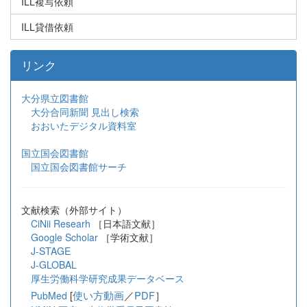
ILL複写依頼
ILL貸借依頼
リンク
大分県立図書館
大分合同新聞 見出し検索
おおいたデジタル資料室
国立国会図書館
国立国会図書館サーチ
文献検索（外部サイト）
CiNii Researh
［日本語文献］
Google Scholar
［学術文献］
J-STAGE
J-GLOBAL
厚生労働科学研究成果データベース
[
使い方動画
／
PDF
］
PubMed