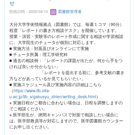
せ
投稿日時 : 2025/04/10
図書館管理者
大分大学学術情報拠点（図書館）では、毎週１コマ（90分）
程度「レポートの書き方相談デスク」を開催しています。
授業・演習・実験等のレポート作成に関する相談や学習相談
に、大学院生のチュータが個別に対応します。
■ 実施方法：対面及びオンラインにて実施
■ チュータ所属：理工学研究科
■ 過去の相談例：「レポートの課題が出たが、何から手をつ
ければ良いか分からない」
「レポートを提出する前に、参考文献の書き
方などがあっているか見てもらいたい」
■ 実施スケジュール及び実施内容の詳細はこちら
（
https://www.lib.oita-
u.ac.jp/lib_s/gakusyu_shien/writing_desk.html
）
※ 実施日程がご都合に合わない場合は、日程を調整しますの
でご相談ください。
※ 医学部生が、挾間キャンパスで対面で相談したい場合に
は、医学部教員等が対応しますので、医学図書館カウンター
にお申し出ください。