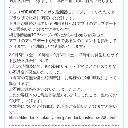
閲覧不具合につきまして、本日午前11頃に解消いたしまし
た。
アプリbREADER Cloudを最新版にアップデートいただくと、
ブラウザで正常に閲覧いただけます。
不具合が継続されている利用者様へはアプリのアップデート
をご案内いただけますと幸いです。
※利用者画面TOPページの弊社からのお知らせ欄には、
アプリのアップデートが必要である旨のコメントを掲出して
おります。（1週間ほどで削除いたします）
2.9月5日（金）19時頃～9月6日（土）17時頃に発生したサイ
ト接続不具合について
上記の時間帯にて、KinoDenサイトへ正常にアクセスできな
い不具合が発生いたしました。
（障害の有無や発生時間帯は、お客様のご利用環境によって
異なります）
ご不便ご迷惑をおかけいたしましたこと、
またお客様へのご報告が後追いになりましたこと、重ねてお
詫び申し上げます。
本障害についての詳細は、以下をご参照いただけますと幸い
です。
https://kinoden.kinokuniya.co.jp/product/posts/news38.html
*****************************************************************************