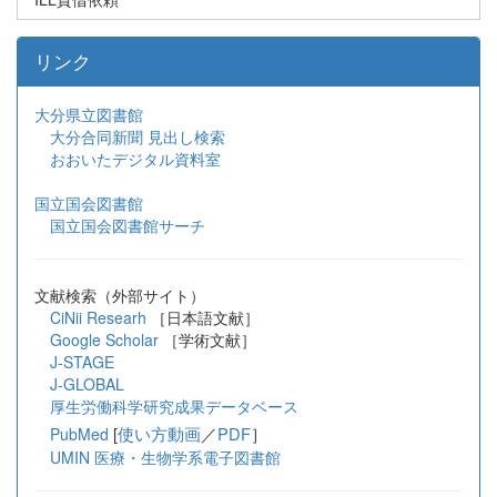
リンク
大分県立図書館
大分合同新聞 見出し検索
おおいたデジタル資料室
国立国会図書館
国立国会図書館サーチ
文献検索（外部サイト）
CiNii Researh
［日本語文献］
Google Scholar
［学術文献］
J-STAGE
J-GLOBAL
厚生労働科学研究成果データベース
[
使い方動画
／
PDF
］
PubMed
UMIN 医療・生物学系電子図書館