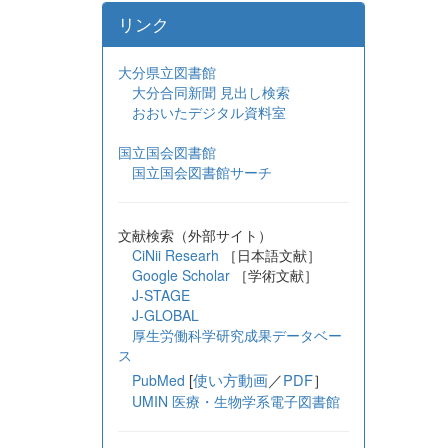
リンク
大分県立図書館
大分合同新聞 見出し検索
おおいたデジタル資料室
国立国会図書館
国立国会図書館サーチ
文献検索（外部サイト）
CiNii Researh
［日本語文献］
Google Scholar
［学術文献］
J-STAGE
J-GLOBAL
厚生労働科学研究成果データベー
ス
[
使い方動画
／
PDF
］
PubMed
UMIN 医療・生物学系電子図書館