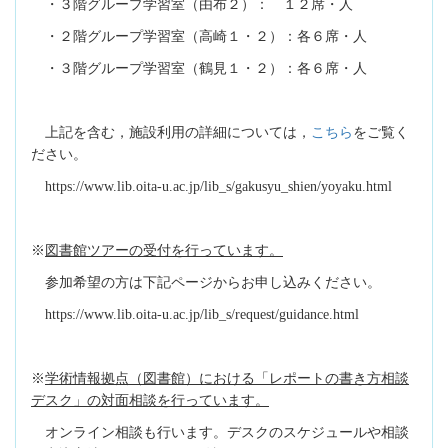
・３階グループ学習室（由布２）： １２席・人
・２階グループ学習室（高崎１・２）：各６席・人
・３階グループ学習室（鶴見１・２）：各６席・人
こちら
上記を含む，施設利用の詳細については，
をご覧く
ださい。
https://www.lib.oita-u.ac.jp/lib_s/gakusyu_shien/yoyaku.html
※
図書館ツアーの受付を行っています。
参加希望の方は下記ページからお申し込みください。
https://www.lib.oita-u.ac.jp/lib_s/request/guidance.html
※
学術情報拠点（図書館）における「レポートの書き方相談
デスク」の対面相談を行っています。
オンライン相談も行います。デスクのスケジュールや相談