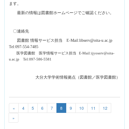
ます。
最新の情報は図書館ホームページでご確認ください。
〇連絡先
図書館 情報サービス担当
E-Mail:libserv@oita-u.ac.jp
Tel:097-554-7485
医学図書館 医学情報サービス担当
E-Mail:ijyoserv@oita-
u.ac.jp
Tel:097-586-5581
大分大学学術情報拠点（図書館／医学図書館）
«
4
5
6
7
8
9
10
11
12
»