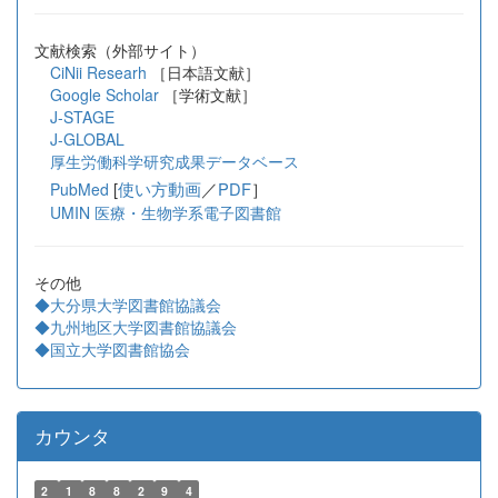
文献検索（外部サイト）
CiNii Researh
［日本語文献］
Google Scholar
［学術文献］
J-STAGE
J-GLOBAL
厚生労働科学研究成果データベース
[
使い方動画
／
PDF
］
PubMed
UMIN 医療・生物学系電子図書館
その他
◆大分県大学図書館協議会
◆九州地区大学図書館協議会
◆国立大学図書館協会
カウンタ
2
1
8
8
2
9
4