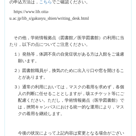
こちら
の申込方法は，
でご確認ください。
https://www.lib.oita-
u.ac.jp/lib_s/gakusyu_shien/writing_desk.html
その他，学術情報拠点（図書館／医学図書館）の利用に当
たり，以下の点についてご注意ください。
１）発熱等，体調不良の自覚症状がある方は入館をご遠慮
願います。
２）図書館職員が，換気のために出入り口や窓を開けるこ
とがあります。
３）通常の利用においては，マスクの着用を求めず，各個
人の判断に任せることとしますが，咳エチケット等にご
配慮ください。ただし，学術情報拠点（医学図書館）で
は，挾間キャンパスにおける統一的な運用により，マス
クの着用を継続します。
今後の状況によって上記内容は変更となる場合がござい