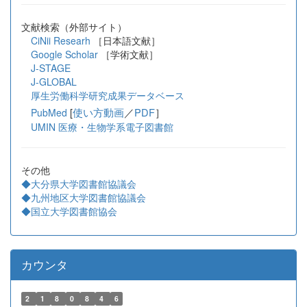
文献検索（外部サイト）
CiNii Researh
［日本語文献］
Google Scholar
［学術文献］
J-STAGE
J-GLOBAL
厚生労働科学研究成果データベース
[
使い方動画
／
PDF
］
PubMed
UMIN 医療・生物学系電子図書館
その他
◆大分県大学図書館協議会
◆九州地区大学図書館協議会
◆国立大学図書館協会
カウンタ
2
1
8
0
8
4
6