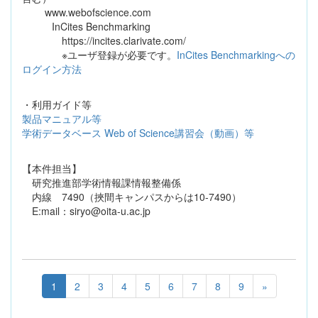
www.webofscience.com
InCites Benchmarking
https://incites.clarivate.com/
※ユーザ登録が必要です。
InCites Benchmarkingへの
ログイン方法
・利用ガイド等
製品マニュアル等
学術データベース Web of Science講習会（動画）等
【本件担当】
研究推進部学術情報課情報整備係
内線 7490（挾間キャンパスからは10-7490）
E:mail：siryo@oita-u.ac.jp
1
2
3
4
5
6
7
8
9
»