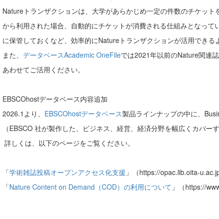
tureトランザクションは、大学があらかじめ一定の件数のチケット
利用された場合、自動的にチケットが消費される仕組みとなっていま
管しておくなど、効率的にNatureトランザクションが活用できる
た、
データベースAcademic OneFile
では2021年以前のNature
せてご活用ください。
EBSCOhostデータベース内容追加
26.1より、
EBSCOhostデータベース
製品ラインナップの中に、Busine
BSCO 社が製作した、ビジネス、経営、経済分野を幅広くカバーす
くは、以下のページをご覧ください。
）「
学術雑誌投稿オープンアクセス化支援
」（https://opac.lib.oita-u.a
）「
Nature Content on Demand（COD）の利用について
」（https://www.l