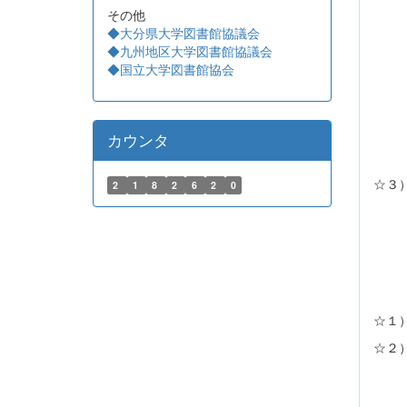
その他
Na
◆大分県大学図書館協議会
から
◆九州地区大学図書館協議会
◆国立大学図書館協会
に保
ま
あわ
カウンタ
☆３）
2
1
8
2
6
2
0
20
（E
詳し
☆１
☆２