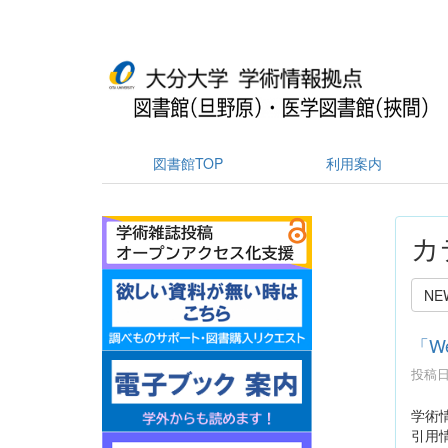
図書館TOP
利用案内
カ
NE
「We
投稿日時
学術情
引用情