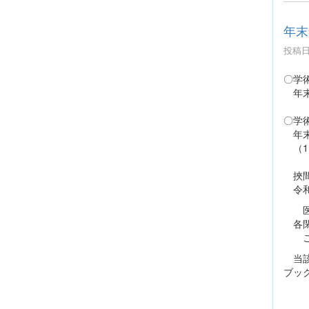
年末
投稿日時
〇学
年末年
〇学
年末年
（1
挾間
令和8
医学
各閉
ご不
当該
ブッ