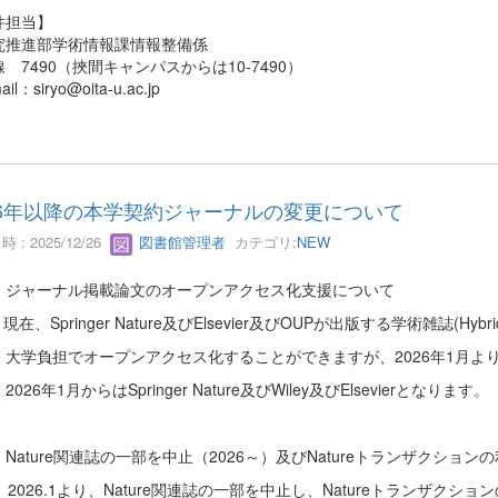
件担当】
推進部学術情報課情報整備係
7490（挾間キャンパスからは10-7490）
l：siryo@oita-u.ac.jp
26年以降の本学契約ジャーナルの変更について
 : 2025/12/26
図書館管理者
カテゴリ:
NEW
）ジャーナル掲載論文のオープンアクセス化支援について
Springer Nature及びElsevier及びOUPが出版する学術雑誌(Hy
負担でオープンアクセス化することができますが、2026年1月より
6年1月からはSpringer Nature及びWiley及びElsevierとなります。
Nature関連誌の一部を中止（2026～）及びNatureトランザクション
6.1より、Nature関連誌の一部を中止し、Natureトランザクシ