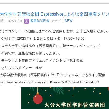
大学医学部管弦楽団 Espressivoによる弦楽四重奏ク
 : 2025/11/26
図書館管理者
カテゴリ:
NEW
のミニコンサートを開催しますのでご案内します。是非ご来場ください
令和７年（2025年）１２月１０日（水）17:30～18:00
：大分大学学術情報拠点（医学図書館）１階ラーニング・コモンズ
：不要です。直接会場にお越しください。
：モーツァルト作曲ディヴェルティメントより第１楽章
スマスメドレー ほか
分大学学術情報拠点（医学図書館）YouTubeチャンネルでもライブ配信
s://www.youtube.com/channel/UCmowCetG8uwmFDr8x-VkBhQ