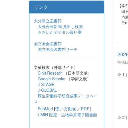
【本
リンク
研究
内線 
大分県立図書館
E:mai
大分合同新聞 見出し検索
おおいたデジタル資料室
国立国会図書館
国立国会図書館サーチ
20
投稿日時
文献検索（外部サイト）
CiNii Researh
［日本語文献］
☆１
Google Scholar
［学術文献］
現在、
J-STAGE
J-GLOBAL
大学
厚生労働科学研究成果データベー
202
ス
[
使い方動画
／
PDF
］
PubMed
UMIN 医療・生物学系電子図書館
☆２）
202