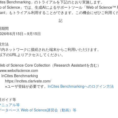
Cites Benchmarking」のトライアルを下記のとおり実施します。
 of Science」では、生成AIによるサポートツール「Web of Science™ R
istant」もトライアル利用することができます。この機会にぜひご利用く
記
用期間
6年6月15日～9月15日
用方法
ネットワークに接続された端末からご利用いただけます。
のURLよりアクセスしてください。
of Science Core Collection（Research Assistantを含む）
.webofscience.com
tes Benchmarking
s://incites.clarivate.com/
ーザ登録が必要です。
InCites Benchmarkingへのログイン方法
用ガイド等
マニュアル等
ータベース Web of Science講習会（動画）等