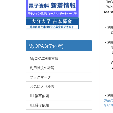
「In
「Web
Ass
・利
202
・利
MyOPAC(学内者)
学内
以下
MyOPAC利用方法
Web 
www
利用状況の確認
InCi
ブックマーク
http
※ユ
お気に入り検索
・利
ILL複写依頼
製品
ILL貸借依頼
学術デ