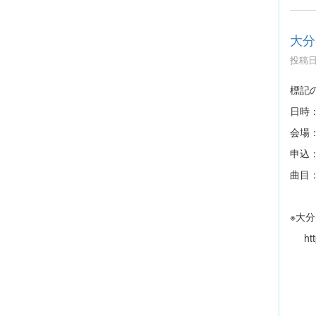
大分
投稿日時
標記
日時：
会場
申込
曲目
クリ
※大
http