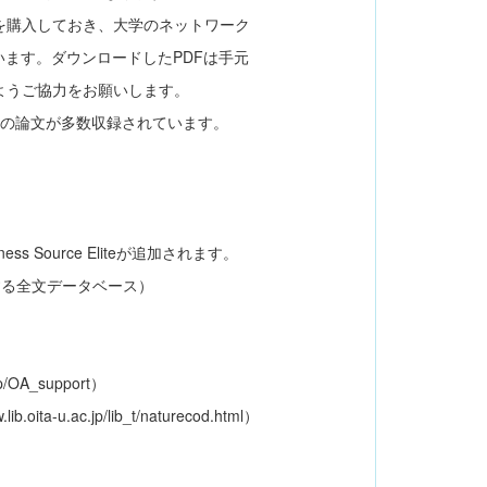
を購入しておき、大学のネットワーク
す。ダウンロードしたPDFは手元
ようご協力をお願いします。
関連誌の論文が多数収録されています。
ss Source Eliteが追加されます。
る全文データベース）
c.jp/OA_support）
ib.oita-u.ac.jp/lib_t/naturecod.html）