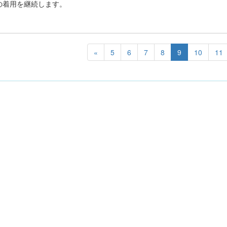
の着用を継続します。
«
5
6
7
8
9
10
11