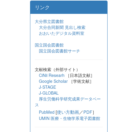
リンク
大分県立図書館
大分合同新聞 見出し検索
おおいたデジタル資料室
国立国会図書館
国立国会図書館サーチ
文献検索（外部サイト）
CiNii Researh
［日本語文献］
Google Scholar
［学術文献］
J-STAGE
J-GLOBAL
厚生労働科学研究成果データベー
ス
[
使い方動画
／
PDF
］
PubMed
UMIN 医療・生物学系電子図書館