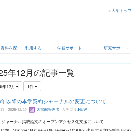
大学トッ
資料を探す・利用する
学習サポート
研究サポート
025年12月の記事一覧
25年12月
1件
26年以降の本学契約ジャーナルの変更について
 : 2025/12/26
図書館管理者
カテゴリ:
NEW
）ジャーナル掲載論文のオープンアクセス化支援について
Springer Nature及びElsevier及びOUPが出版する学術雑誌(Hy