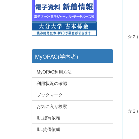
大学
202
☆２）
202
Na
MyOPAC(学内者)
から
MyOPAC利用方法
に保
ま
利用状況の確認
あわ
ブックマーク
お気に入り検索
☆３）
ILL複写依頼
20
ILL貸借依頼
（E
詳し