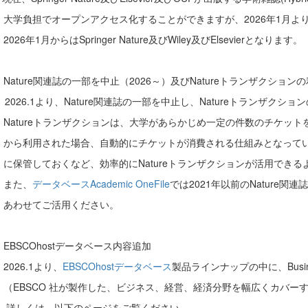
負担でオープンアクセス化することができますが、2026年1月より
6年1月からはSpringer Nature及びWiley及びElsevierとなります。
Nature関連誌の一部を中止（2026～）及びNatureトランザクション
6.1より、Nature関連誌の一部を中止し、Natureトランザクシ
tureトランザクションは、大学があらかじめ一定の件数のチケット
利用された場合、自動的にチケットが消費される仕組みとなっていま
管しておくなど、効率的にNatureトランザクションが活用できる
た、
データベースAcademic OneFile
では2021年以前のNature
せてご活用ください。
EBSCOhostデータベース内容追加
26.1より、
EBSCOhostデータベース
製品ラインナップの中に、Busine
BSCO 社が製作した、ビジネス、経営、経済分野を幅広くカバーす
くは、以下のページをご覧ください。