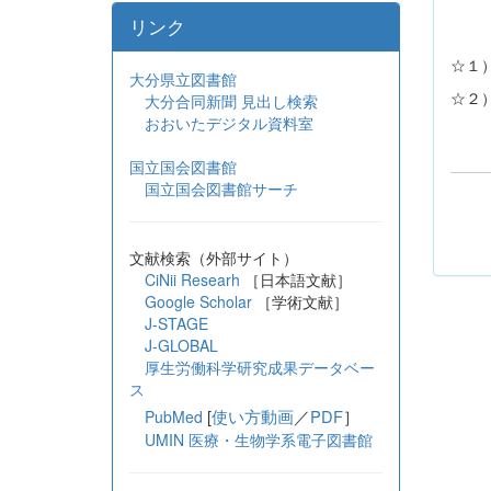
リンク
☆１
大分県立図書館
☆２
大分合同新聞 見出し検索
おおいたデジタル資料室
国立国会図書館
国立国会図書館サーチ
文献検索（外部サイト）
CiNii Researh
［日本語文献］
Google Scholar
［学術文献］
J-STAGE
J-GLOBAL
厚生労働科学研究成果データベー
ス
[
使い方動画
／
PDF
］
PubMed
UMIN 医療・生物学系電子図書館