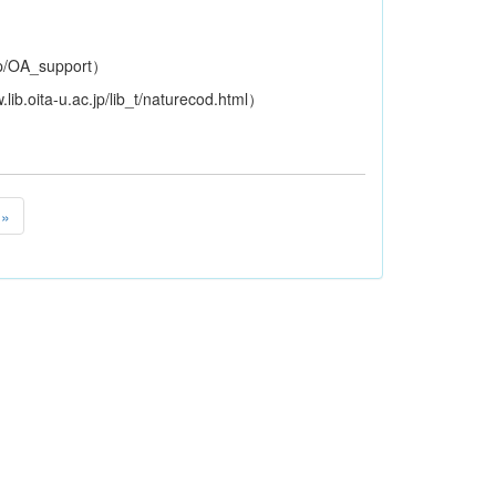
c.jp/OA_support）
ib.oita-u.ac.jp/lib_t/naturecod.html）
»