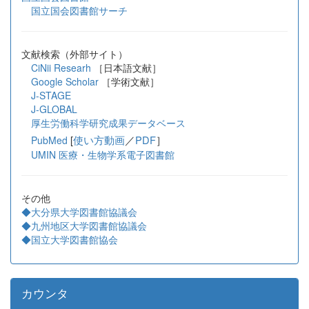
国立国会図書館サーチ
文献検索（外部サイト）
CiNii Researh
［日本語文献］
Google Scholar
［学術文献］
J-STAGE
J-GLOBAL
厚生労働科学研究成果データベース
[
使い方動画
／
PDF
］
PubMed
UMIN 医療・生物学系電子図書館
その他
◆大分県大学図書館協議会
◆九州地区大学図書館協議会
◆国立大学図書館協会
カウンタ