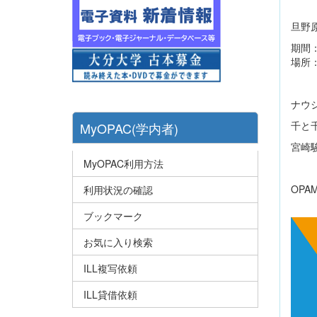
旦野
期間
場所
ナウ
千と
MyOPAC(学内者)
宮崎
MyOPAC利用方法
OP
利用状況の確認
ブックマーク
お気に入り検索
ILL複写依頼
ILL貸借依頼