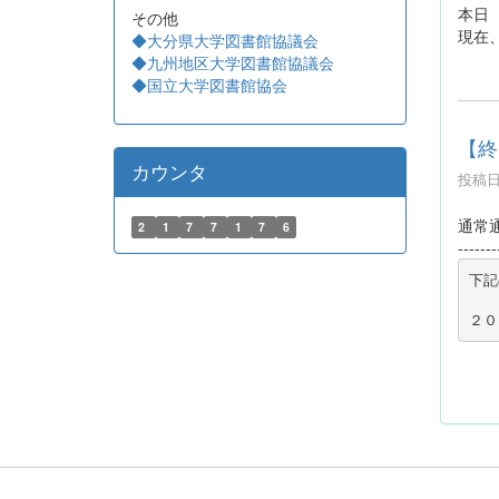
本日
その他
現在
◆大分県大学図書館協議会
◆九州地区大学図書館協議会
◆国立大学図書館協会
【終
カウンタ
投稿日時
通常通
2
1
7
7
1
7
6
-------
下記
２０