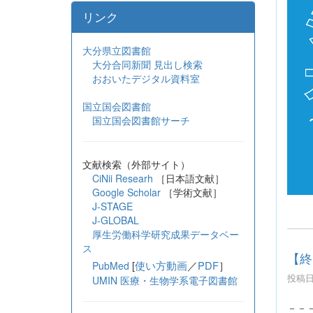
リンク
大分県立図書館
大分合同新聞 見出し検索
おおいたデジタル資料室
国立国会図書館
国立国会図書館サーチ
文献検索（外部サイト）
CiNii Researh
［日本語文献］
Google Scholar
［学術文献］
J-STAGE
J-GLOBAL
厚生労働科学研究成果データベー
ス
【終
[
使い方動画
／
PDF
］
PubMed
投稿日時
UMIN 医療・生物学系電子図書館
－－