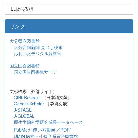
ILL貸借依頼
リンク
大分県立図書館
大分合同新聞 見出し検索
おおいたデジタル資料室
国立国会図書館
国立国会図書館サーチ
文献検索（外部サイト）
CiNii Researh
［日本語文献］
Google Scholar
［学術文献］
J-STAGE
J-GLOBAL
厚生労働科学研究成果データベース
[
使い方動画
／
PDF
］
PubMed
UMIN 医療・生物学系電子図書館