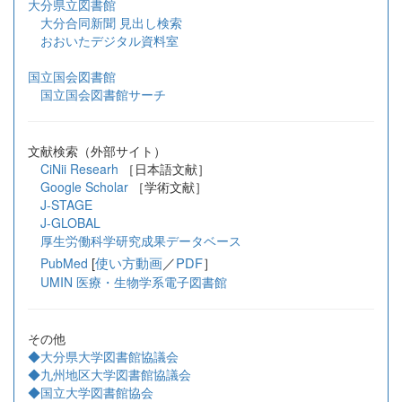
大分県立図書館
大分合同新聞 見出し検索
おおいたデジタル資料室
国立国会図書館
国立国会図書館サーチ
文献検索（外部サイト）
CiNii Researh
［日本語文献］
Google Scholar
［学術文献］
J-STAGE
J-GLOBAL
厚生労働科学研究成果データベース
[
使い方動画
／
PDF
］
PubMed
UMIN 医療・生物学系電子図書館
その他
◆大分県大学図書館協議会
◆九州地区大学図書館協議会
◆国立大学図書館協会