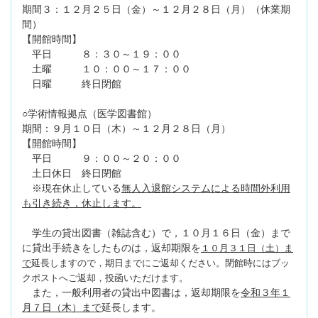
期間３：１２月２５日（金）～１２月２８日（月）（休業期
間）
【開館時間】
平日 ８：３０～１９：００
土曜 １０：００～１７：００
日曜 終日閉館
○学術情報拠点（医学図書館）
期間：９月１０日（木）～１２月２８日（月）
【開館時間】
平日 ９：００～２０：００
土日休日 終日閉館
※現在休止している
無人入退館システムによる時間外利用
も引き続き，休止します。
学生の貸出図書（雑誌含む）で，１０月１６日（金）まで
に貸出手続きをしたものは，返却期限を
１０月３１日（土）ま
で
延長しますので，期日までにご返却ください。閉館時にはブッ
クポストへ
ご返却，投函いただけます。
また，一般利用者の貸出中図書は，返却期限を
令和３年１
月７日（木）まで
延長します。