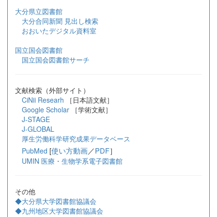
大分県立図書館
大分合同新聞 見出し検索
おおいたデジタル資料室
国立国会図書館
国立国会図書館サーチ
文献検索（外部サイト）
CiNii Researh
［日本語文献］
Google Scholar
［学術文献］
J-STAGE
J-GLOBAL
厚生労働科学研究成果データベース
[
使い方動画
／
PDF
］
PubMed
UMIN 医療・生物学系電子図書館
その他
◆大分県大学図書館協議会
◆九州地区大学図書館協議会