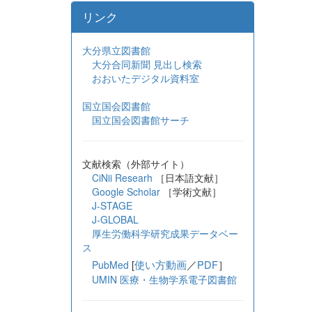
リンク
大分県立図書館
大分合同新聞 見出し検索
おおいたデジタル資料室
国立国会図書館
国立国会図書館サーチ
文献検索（外部サイト）
CiNii Researh
［日本語文献］
Google Scholar
［学術文献］
J-STAGE
J-GLOBAL
厚生労働科学研究成果データベー
ス
[
使い方動画
／
PDF
］
PubMed
UMIN 医療・生物学系電子図書館