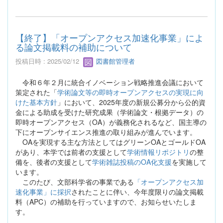
【終了】「オープンアクセス加速化事業」によ
る論文掲載料の補助について
投稿日時 : 2025/02/12
図書館管理者
令和６年２月に統合イノベーション戦略推進会議において
策定された「
学術論文等の即時オープンアクセスの実現に向
けた基本方針
」において、2025年度の新規公募分から公的資
金による助成を受けた研究成果（学術論文・根拠データ）の
即時オープンアクセス（OA）が義務化されるなど、国主導の
下にオープンサイエンス推進の取り組みが進んでいます。
OAを実現する主な方法としてはグリーンOAとゴールドOA
があり、本学では前者の支援として
学術情報リポジトリ
の整
備を、後者の支援として
学術雑誌投稿のOA化支援
を実施して
います。
このたび、文部科学省の事業である
「オープンアクセス加
速化事業」に採択
されたことに伴い、今年度限りの論文掲載
料（APC）の補助を行っていますので、お知らせいたしま
す。