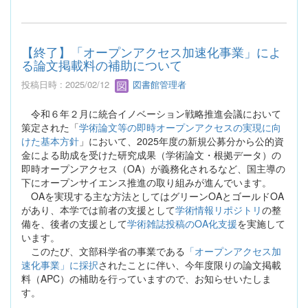
【終了】「オープンアクセス加速化事業」によ
る論文掲載料の補助について
投稿日時 : 2025/02/12
図書館管理者
令和６年２月に統合イノベーション戦略推進会議において
策定された「
学術論文等の即時オープンアクセスの実現に向
けた基本方針
」において、2025年度の新規公募分から公的資
金による助成を受けた研究成果（学術論文・根拠データ）の
即時オープンアクセス（OA）が義務化されるなど、国主導の
下にオープンサイエンス推進の取り組みが進んでいます。
OAを実現する主な方法としてはグリーンOAとゴールドOA
があり、本学では前者の支援として
学術情報リポジトリ
の整
備を、後者の支援として
学術雑誌投稿のOA化支援
を実施して
います。
このたび、文部科学省の事業である
「オープンアクセス加
速化事業」に採択
されたことに伴い、今年度限りの論文掲載
料（APC）の補助を行っていますので、お知らせいたしま
す。