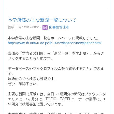
本学所蔵の主な新聞一覧について
投稿日時 : 2017/08/25
図書館管理者
本学所蔵の主な新聞一覧をホームページに掲載しました。
http://www.lib.oita-u.ac.jp/lib_s/newspaper/newspaper.html
左側の「学内者の利用」→「新聞一覧（本学所蔵）」からク
リックすることも可能です。
データベースやマイクロフィルム等も確認することができま
す。
原紙のみでの検索も可能です。
ぜひご確認下さい。
主要な新聞（原紙）は、当日～1週間分の新聞はブラウジング
エリアに、1ヶ月分は、TOEIC・TOEFLコーナーの裏手に、1
年間分は積層書架に置いています。
本学学生は、就職活動、卒業論文、レポートなどに活用して