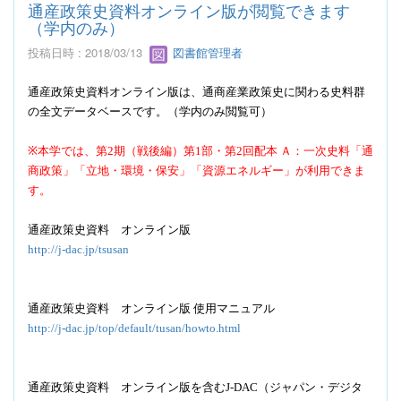
通産政策史資料オンライン版が閲覧できます
（学内のみ）
投稿日時 : 2018/03/13
図書館管理者
通産政策史資料オンライン版は、通商産業政策史に関わる史料群
の全文データベースです。（学内のみ閲覧可）
※本学では、第2期（戦後編）第1部・第2回配本 Ａ：一次史料「通
商政策」「立地・環境・保安」「資源エネルギー」が利用できま
す。
通産政策史資料 オンライン版
http://j-dac.jp/tsusan
通産政策史資料 オンライン版 使用マニュアル
http://j-dac.jp/top/default/tusan/howto.html
通産政策史資料 オンライン版を含むJ-DAC（ジャパン・デジタ