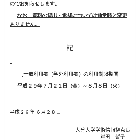
のでお知らせします。
なお、資料の貸出・返却については通常時と変更
ありません。
記
一般利用者（学外利用者）の利用制限期間
平成２９年７月２１日（金）～８月８日（火）
平成
２９
年
６
月
２８日
大分大学学術情報拠点長
岸田 哲子