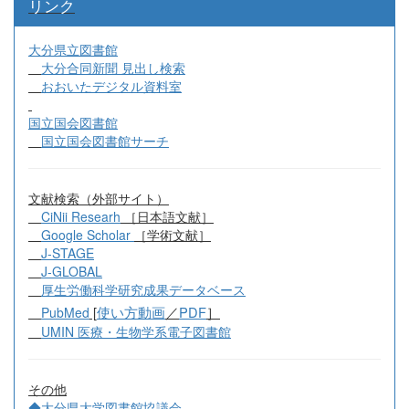
リンク
大分県立図書館
大分合同新聞 見出し検索
おおいたデジタル資料室
国立国会図書館
国立国会図書館サーチ
文献検索（外部サイト）
CiNii Researh
［日本語文献］
Google Scholar
［学術文献］
J-STAGE
J-GLOBAL
厚生労働科学研究成果データベース
[
使い方動画
／
PDF
］
PubMed
UMIN 医療・生物学系電子図書館
その他
◆大分県大学図書館協議会