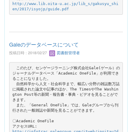
http://www.lib.oita-u.ac.jp/lib_s/gakusyu_shi
en/2017/isyojp/guide.pdf
Galeのデータベースについて
投稿日時 : 2018/02/27
図書館管理者
　このたび、センゲージラーニング株式会社Gale(ゲール）の
ジャーナルデータベース「Academic OneFile」が利用でき
ることになりました。
　自然科学から人文・社会科学まで、幅広い分野の雑誌数万誌
に掲載された論文や記事のほか、The TimesやThe Washin
gton Post等の新聞・報告書・事典・ビデオを見ることがで
きます。

　また、「General OneFile」では、Galeグループから刊
行された一般雑誌や新聞を見ることができます。

〇Academic OneFile

http://infotrac.galegroup.com/itweb/jpoitau?d