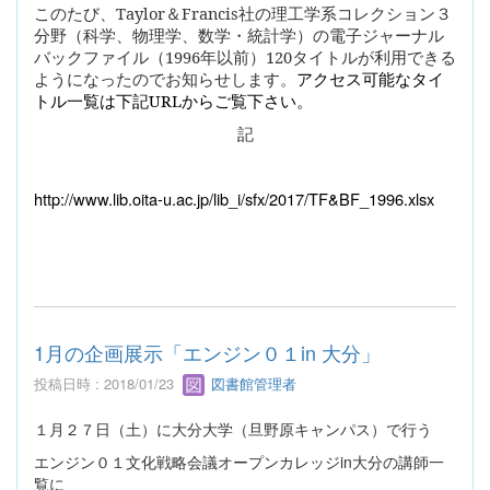
このたび、
Taylor
＆
Francis
社の理工学系コレクション３
分野（科学、物理学、数学・統計学）の電子ジャーナル
バックファイル（
1996
年以前）
120
タイトルが利用できる
ようになったのでお知らせします。
アクセス可能なタイ
トル一覧は下記
URL
からご覧下さい。
記
http://www.lib.oita-u.ac.jp/lib_i/sfx/2017/TF&BF_1996.xlsx
1月の企画展示「エンジン０１in 大分」
投稿日時 : 2018/01/23
図書館管理者
１月２７日（土）に大分大学（旦野原キャンパス）で行う
エンジン０１文化戦略会議オープンカレッジin大分の講師一
覧に